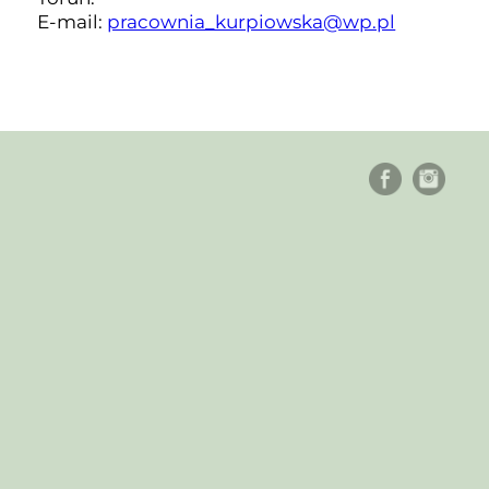
E-mail:
pracownia_kurpiowska@wp.pl