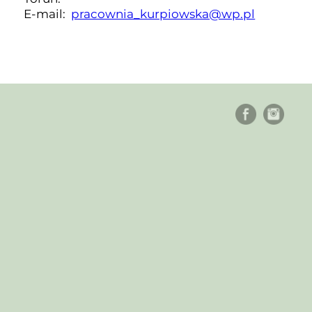
E-mail:
pracownia_kurpiowska@wp.pl