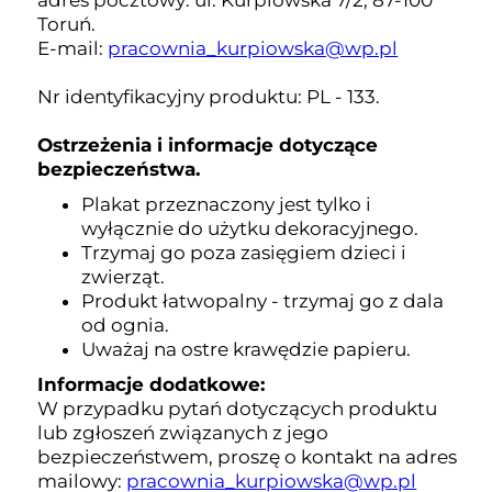
adres pocztowy: ul. Kurpiowska 7/2, 87-100
Toruń.
E-mail:
pracownia_kurpiowska@wp.pl
Nr identyfikacyjny produktu: PL - 133.
Ostrzeżenia i informacje dotyczące
bezpieczeństwa.
Plakat przeznaczony jest tylko i
wyłącznie do użytku dekoracyjnego.
Trzymaj go poza zasięgiem dzieci i
zwierząt.
Produkt łatwopalny - trzymaj go z dala
od ognia.
Uważaj na ostre krawędzie papieru.
Informacje dodatkowe:
W przypadku pytań dotyczących produktu
lub zgłoszeń związanych z jego
bezpieczeństwem, proszę o kontakt na adres
mailowy:
pracownia_kurpiowska@wp.pl