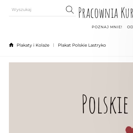
POZNAJ MNIE!
OD
Plakaty i Kolaże
Plakat Polskie Lastryko