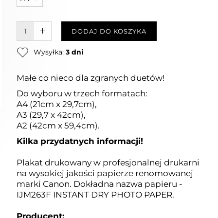
W KOSZYKU :)
DODAJ DO KOSZYKA
Wysyłka:
3 dni
Małe co nieco dla zgranych duetów!
Do wyboru w trzech formatach:
A4 (21cm x 29,7cm),
A3 (29,7 x 42cm),
A2 (42cm x 59,4cm).
Kilka przydatnych informacji!
Plakat drukowany w profesjonalnej drukarni
na wysokiej jakości papierze renomowanej
marki Canon. Dokładna nazwa papieru -
IJM263F INSTANT DRY PHOTO PAPER.
Producent: