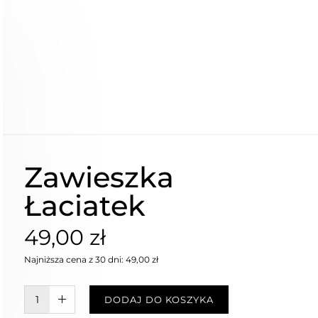
Zawieszka
Łaciatek
49,00 zł
Najniższa cena z 30 dni: 49,00 zł
W KOSZYKU :)
DODAJ DO KOSZYKA