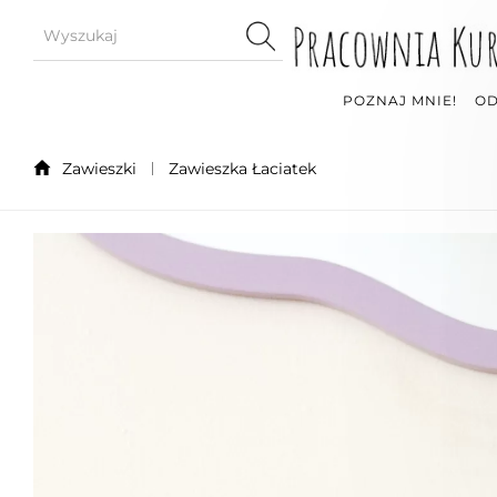
POZNAJ MNIE!
OD
Zawieszki
Zawieszka Łaciatek